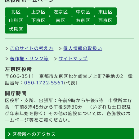
北区
上京区
左京区
中京区
東山区
山科区
下京区
南区
右京区
西京区
伏見区
このサイトの考え方
個人情報の取扱い
著作権・リンク等
サイトマップ
左京区役所
〒606-8511 京都市左京区松ケ崎堂ノ上町7番地の2 電
話番号：
050-1722-5561
(代表)
開庁時間
区役所・支所、出張所：午前9時から午後5時 市役所本庁
舎：午前8時45分から午後5時30分 （いずれも土日祝及
び年末年始を除く）その他の施設については、各施設のホ
ームページ等をご覧ください。
区役所へのアクセス