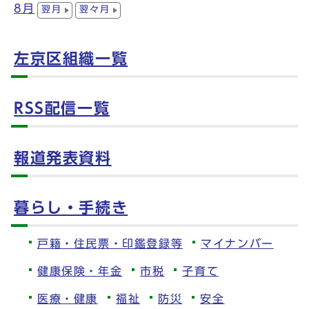
8月
翌月
翌々月
左京区組織一覧
RSS配信一覧
報道発表資料
暮らし・手続き
戸籍・住民票・印鑑登録等
マイナンバー
健康保険・年金
市税
子育て
医療・健康
福祉
防災
安全