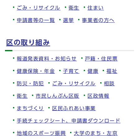
ごみ・リサイクル
衛生
住まい
申請書等の一覧
選挙
事業者の方へ
区の取り組み
報道発表資料・お知らせ
戸籍・住民票
健康保険・年金
子育て
健康
福祉
防災・防犯
ごみ・リサイクル
相談
衛生
市民しんぶん区版
区政情報
まちづくり
区民ふれあい事業
手続チェックシート、申請書ダウンロード
地域のスポーツ振興
大学のまち・左京