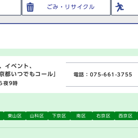
ごみ・リサイクル
、イベント、
京都いつでもコール」
電話：075-661-3755
ら夜9時
東山区
山科区
下京区
南区
右京区
西京区