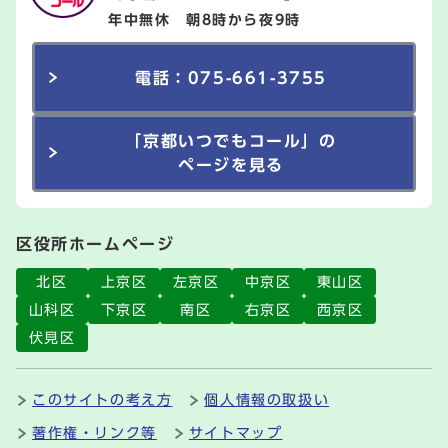
年中無休 朝8時から夜9時
電話：075-661-3755
「京都いつでもコール」の
ページを見る
区役所ホームページ
北区
上京区
左京区
中京区
東山区
山科区
下京区
南区
右京区
西京区
伏見区
このサイトの考え方
個人情報の取扱い
著作権・リンク等
サイトマップ