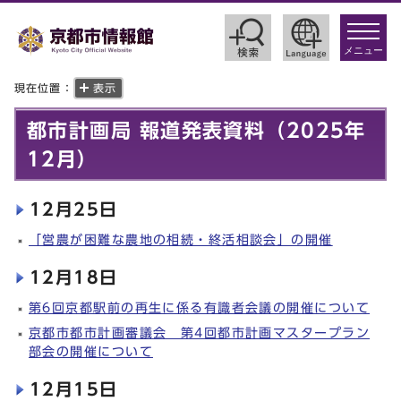
toggle
navigat
メニュー
現在位置：
表示
都市計画局 報道発表資料（2025年
12月）
12月25日
「営農が困難な農地の相続・終活相談会」の開催
12月18日
第6回京都駅前の再生に係る有識者会議の開催について
京都市都市計画審議会 第4回都市計画マスタープラン
部会の開催について
12月15日