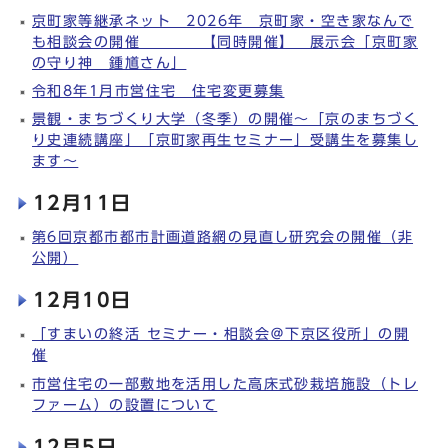
京町家等継承ネット 2026年 京町家・空き家なんで
も相談会の開催 【同時開催】 展示会「京町家
の守り神 鍾馗さん」
令和8年1月市営住宅 住宅変更募集
景観・まちづくり大学（冬季）の開催～「京のまちづく
り史連続講座」「京町家再生セミナー」受講生を募集し
ます～
12月11日
第6回京都市都市計画道路網の見直し研究会の開催（非
公開）
12月10日
「すまいの終活 セミナー・相談会＠下京区役所」の開
催
市営住宅の一部敷地を活用した高床式砂栽培施設（トレ
ファーム）の設置について
12月5日