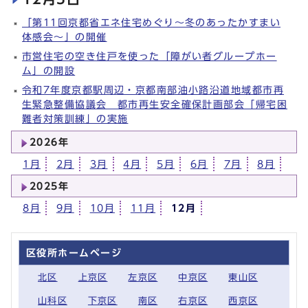
「第11回京都省エネ住宅めぐり～冬のあったかすまい
体感会～」の開催
市営住宅の空き住戸を使った「障がい者グループホー
ム」の開設
令和7年度京都駅周辺・京都南部油小路沿道地域都市再
生緊急整備協議会 都市再生安全確保計画部会「帰宅困
難者対策訓練」の実施
2026年
1月
2月
3月
4月
5月
6月
7月
8月
2025年
8月
9月
10月
11月
12月
区役所ホームページ
北区
上京区
左京区
中京区
東山区
山科区
下京区
南区
右京区
西京区