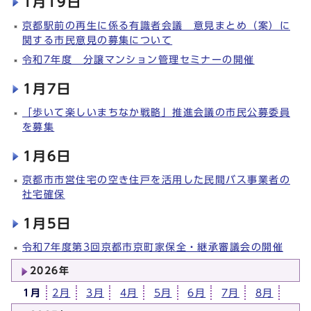
1月19日
京都駅前の再生に係る有識者会議 意見まとめ（案）に
関する市民意見の募集について
令和7年度 分譲マンション管理セミナーの開催
1月7日
「歩いて楽しいまちなか戦略」推進会議の市民公募委員
を募集
1月6日
京都市市営住宅の空き住戸を活用した民間バス事業者の
社宅確保
1月5日
令和7年度第3回京都市京町家保全・継承審議会の開催
2026年
1月
2月
3月
4月
5月
6月
7月
8月