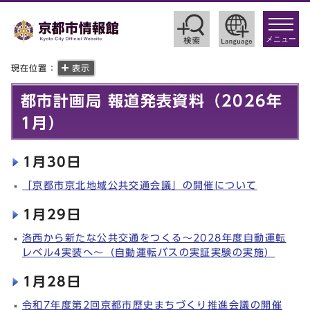
toggle
navigat
メニュー
現在位置：
表示
都市計画局 報道発表資料（2026年
1月）
1月30日
「京都市京北地域公共交通会議」の開催について
1月29日
洛西から新たな公共交通をつくる～2028年度自動運転
レベル4実装へ～（自動運転バスの実証実験の実施）
1月28日
令和7年度第2回京都市歴史まちづくり推進会議の開催