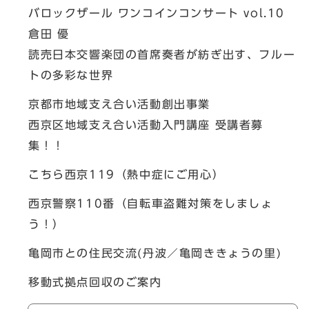
バロックザール ワンコインコンサート vol.10
倉田 優
読売日本交響楽団の首席奏者が紡ぎ出す、フルー
トの多彩な世界
京都市地域支え合い活動創出事業
西京区地域支え合い活動入門講座 受講者募
集！！
こちら西京119（熱中症にご用心）
西京警察110番（自転車盗難対策をしましょ
う！）
亀岡市との住民交流(丹波／亀岡ききょうの里)
移動式拠点回収のご案内