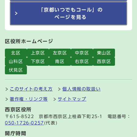
「京都いつでもコール」の
ページを見る
区役所ホームページ
北区
上京区
左京区
中京区
東山区
山科区
下京区
南区
右京区
西京区
伏見区
このサイトの考え方
個人情報の取扱い
著作権・リンク等
サイトマップ
西京区役所
〒615-8522 京都市西京区上桂森下町25-1 電話番号：
050-1726-0257
(代表)
開庁時間