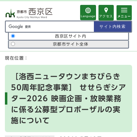
ページの先頭です
Language
アクセス
メニュー
サイト内検索の範囲
西京区サイト内
京都市サイト全体
ここから本文です
現在位置：
［洛西ニュータウンまちびらき
50周年記念事業］ せせらぎシア
ター2026 映画企画・放映業務
に係る公募型プロポーザルの実
施について