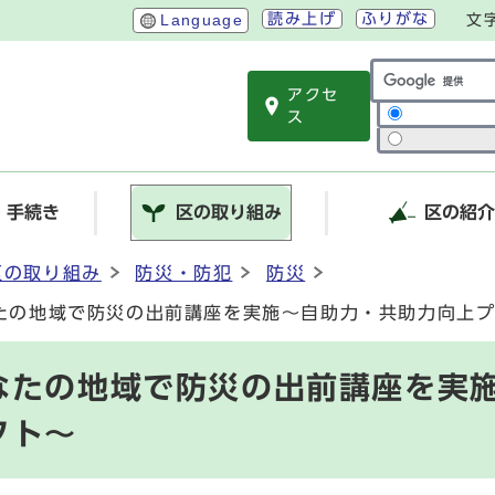
読み上げ
ふりがな
Language
文
アクセ
サイト内検索
ス
・手続き
区の取り組み
区の紹
区の取り組み
防災・防犯
防災
たの地域で防災の出前講座を実施～自助力・共助力向上
なたの地域で防災の出前講座を実
クト～