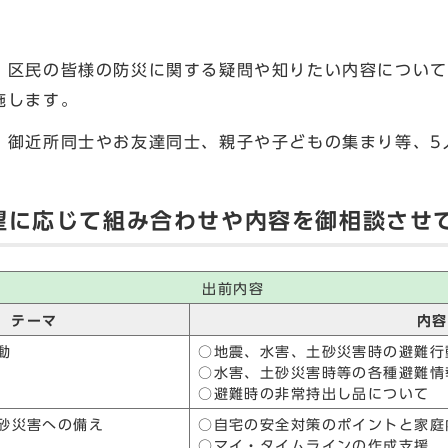
、区民の皆様の防災に関する疑問や知りたい内容について
施します。
、御近所同士やお友達同士、親子や子どもの集まり等、5
望に応じて組み合わせや内容を御相談させ
出前内容
テーマ
内容
動
○地震、水害、土砂災害時の避難行
○水害、土砂災害時等の各種避難情
○避難時の非常持出し品について
砂災害への備え
○自宅の安全対策のポイントと家庭
○マイ・タイムラインの作成支援