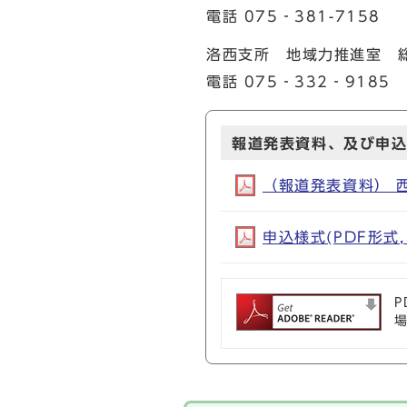
電話 075‐381-7158
洛西支所 地域力推進室
電話 075‐332‐9185
報道発表資料、及び申
（報道発表資料） 西
申込様式(PDF形式, 
P