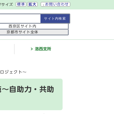
標準
拡大
お問い合わせ
字サイズ
の範囲
西京区サイト内
京都市サイト全体
介
洛西支所
プロジェクト～
施～自助力・共助