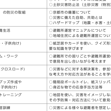
○土砂災害防止法（土砂災害（特別
）の防災の取組
○京都市の備蓄について
○災害に備えた自助、共助とは
○ハザードマップ（地震・水害・土
難生活
○避難所運営マニュアルについて
○地域住民による避難所運営につい
子・子供向け)
○紙芝居やカードを使い、クイズ形
要な知識を学びます
ム・ワーク
○避難所での困りごとや避難所運営
で意見を出し合いながら考えます
(クロスロード)
○災害などに対する解決案を、参加
な考え方や対応方法があることを学
グッズ作成や
○簡易段ボールトイレ、紙スリッパ
・子供向け)
○身近な物での応急手当方法等
トレーニング
○地図を使い、災害をイメージしな
その予防策・対応方法について意見
営訓練
○災害による様々な避難者を想定し