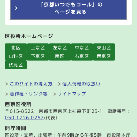
「京都いつでもコール」の
ページを見る
区役所ホームページ
北区
上京区
左京区
中京区
東山区
山科区
下京区
南区
右京区
西京区
伏見区
このサイトの考え方
個人情報の取扱い
著作権・リンク等
サイトマップ
西京区役所
〒615-8522 京都市西京区上桂森下町25-1 電話番号：
050-1726-0257
(代表)
開庁時間
区役所・支所、出張所：午前9時から午後5時 市役所本庁