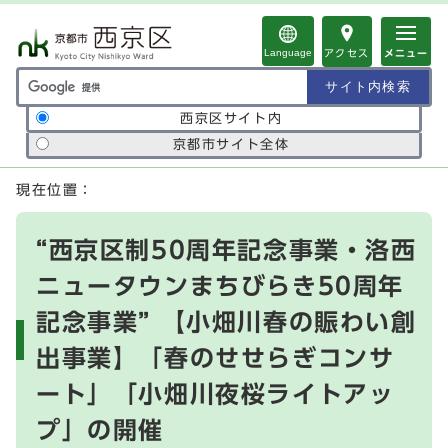
ページの先頭です
Language
アクセス
メニュー
サイト内検索の範囲
西京区サイト内
京都市サイト全体
ここから本文です
現在位置：
“西京区制50周年記念事業・洛西
ニュータウンまちびらき50周年
記念事業” 【小畑川春の賑わい創
出事業】「春のせせらぎコンサ
ート」「小畑川夜桜ライトアッ
プ」の開催