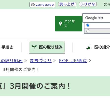
読み上げ
ふりがな
Language
文
アクセ
サイト内検索
ス
・手続き
区の取り組み
区の紹
区の取り組み
まちづくり
POP UP!西京
京」3月開催のご案内！
西京」3月開催のご案内！