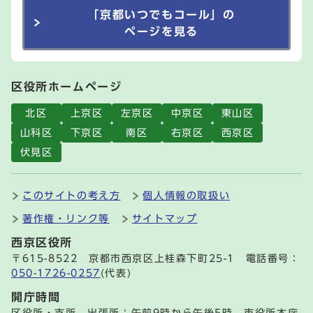
「京都いつでもコール」の
ページを見る
区役所ホームページ
北区
上京区
左京区
中京区
東山区
山科区
下京区
南区
右京区
西京区
伏見区
このサイトの考え方
個人情報の取扱い
著作権・リンク等
サイトマップ
西京区役所
〒615-8522 京都市西京区上桂森下町25-1 電話番号：
050-1726-0257
(代表)
開庁時間
区役所・支所、出張所：午前9時から午後5時 市役所本庁