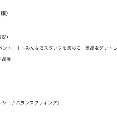
載順）
表彰）
念イベント！！～みんなでスタンプを集めて、景品をゲット
作品展
ルシー♪バランスクッキング」