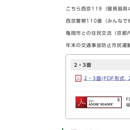
こちら西京119（暖房器具
西京警察110番（みんなで
亀岡市との住民交流（京都
年末の交通事故防止市民運
2・3面
2・3面(PDF形式, 
P