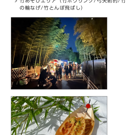
竹あそびエリア（竹ボウリング/弓矢射的/竹
の輪なげ/竹とんぼ飛ばし）