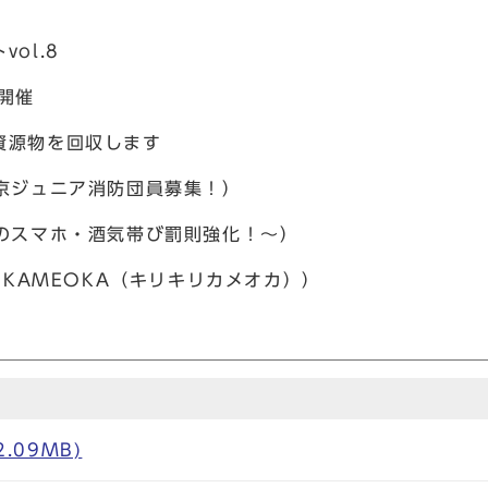
ol.8
開催
資源物を回収します
西京ジュニア消防団員募集！）
車のスマホ・酒気帯び罰則強化！～）
2KAMEOKA（キリキリカメオカ））
2.09MB)