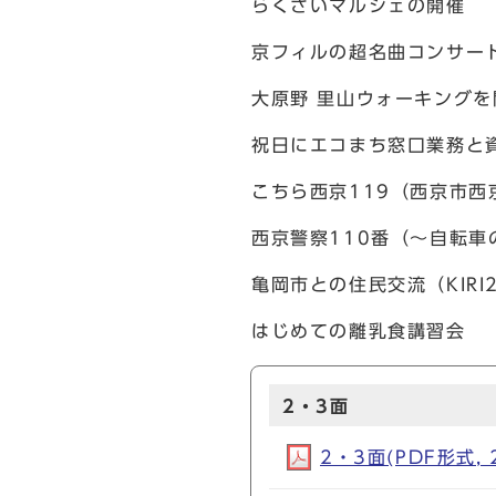
らくさいマルシェの開催
京フィルの超名曲コンサートv
大原野 里山ウォーキングを
祝日にエコまち窓口業務と
こちら西京119（西京市
西京警察110番（～自転
亀岡市との住民交流（KIRI
はじめての離乳食講習会
2・3面
2・3面(PDF形式, 