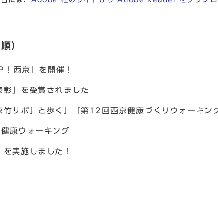
場合には、
Adobe 社のサイトから Adobe Reader をダ
載順）
UP！西京」を開催！
表彰」を受賞されました
京竹サポ」と歩く」「第12回西京健康づくりウォーキン
い健康ウォーキング
」を実施しました！