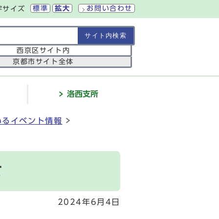
標準
拡大
お問い合わせ
字サイズ
の範囲
西京区サイト内
京都市サイト全体
介
洛西支所
いるイベント情報
て
2024年6月4日