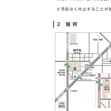
※予告なく中止することが
2 場 所