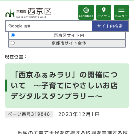
ページの先頭です
Language
アクセス
メニュー
サイト内検索の範囲
西京区サイト内
京都市サイト全体
ここから本文です
現在位置：
「西京ふぁみラリ」の開催につ
いて ～子育てにやさしいお店
デジタルスタンプラリー～
2023年12月1日
ページ番号319848
地域の子育て世代を応援する取組を実施する区