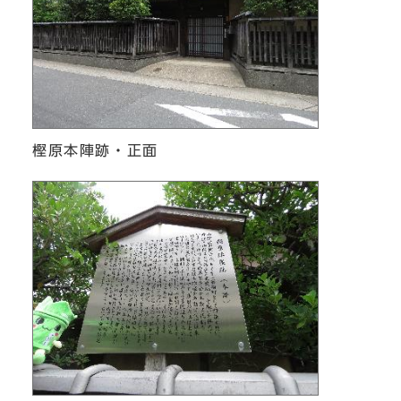
樫原本陣跡・正面