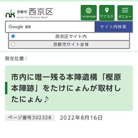
ページの先頭です
Language
アクセス
メニュー
サイト内検索の範囲
西京区サイト内
京都市サイト全体
ここから本文です
現在位置：
市内に唯一残る本陣遺構「樫原
本陣跡」をたけにょんが取材し
たにょん♪
2022年8月16日
ページ番号302328