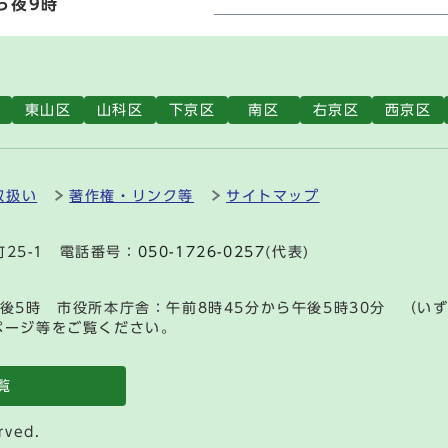
ら夜9時
東山区
山科区
下京区
南区
右京区
西京区
取扱い
著作権・リンク等
サイトマップ
町25-1 電話番号：
050-1726-0257
(代表)
後5時 市役所本庁舎：午前8時45分から午後5時30分 （い
ページ等をご覧ください。
覧
rved.