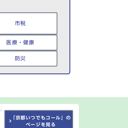
市税
医療・健康
防災
「京都いつでもコール」の
ページを見る