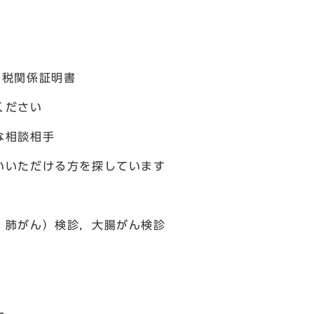
会
の税関係証明書
ください
な相談相手
いいただける方を探しています
・肺がん）検診，大腸がん検診
ー