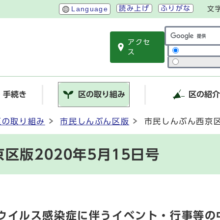
読み上げ
ふりがな
Language
文
アクセ
サイト内検索
ス
・手続き
区の取り組み
区の紹
区の取り組み
市民しんぶん区版
市民しんぶん西京区
区版2020年5月15日号
ウイルス感染症に伴うイベント・行事等の