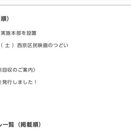
載順）
区実施本部を設置
（ 土 ）西京区民映画のつどい
点回収のご案内》
を発行しました！
！
ル一覧（掲載順）