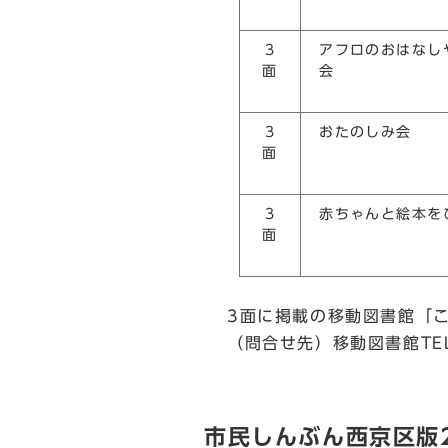
3
アフロのおはなし
面
会
3
おたのしみ会
面
3
赤ちゃんと絵本を
面
3面に掲載の移動図書館「こ
（問合せ先）移動図書館TEL
市民しんぶん西京区版2