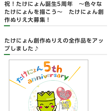
祝！たけにょん誕生5周年 ～色々な
たけにょんを描こう～ たけにょん創
作ぬりえ大募集！
たけにょん創作ぬりえの全作品をアッ
プしました♪