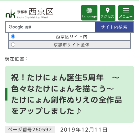
ページの先頭です
Language
アクセス
メニュー
サイト内検索の範囲
西京区サイト内
京都市サイト全体
ここから本文です
現在位置：
祝！たけにょん誕生5周年 ～
色々なたけにょんを描こう～
たけにょん創作ぬりえの全作品
をアップしました♪
2019年12月11日
ページ番号260597