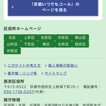
「京都いつでもコール」の
ページを見る
区役所ホームページ
北区
上京区
左京区
中京区
東山区
山科区
下京区
南区
右京区
西京区
伏見区
このサイトの考え方
個人情報の取扱い
著作権・リンク等
サイトマップ
西京区役所
〒615-8522 京都市西京区上桂森下町25-1 電話番号：
050-1726-0257
(代表)
開庁時間
区役所・支所、出張所：午前9時から午後5時 市役所本庁