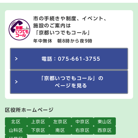
市の手続きや制度、イベント、
施設のご案内は
「京都いつでもコール」
年中無休 朝8時から夜9時
電話：075-661-3755
「京都いつでもコール」の
ページを見る
区役所ホームページ
北区
上京区
左京区
中京区
東山区
山科区
下京区
南区
右京区
西京区