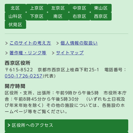
北区
上京区
左京区
中京区
東山区
山科区
下京区
南区
右京区
西京区
伏見区
このサイトの考え方
個人情報の取扱い
著作権・リンク等
サイトマップ
西京区役所
〒615-8522 京都市西京区上桂森下町25-1 電話番号：
050-1726-0257
(代表)
開庁時間
区役所・支所、出張所：午前9時から午後5時 市役所本庁
舎：午前8時45分から午後5時30分 （いずれも土日祝及
び年末年始を除く）その他の施設については、各施設のホ
ームページ等をご覧ください。
区役所へのアクセス