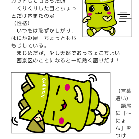
カットしてもらった頭
くりくりした目とちょっ
とだけ内またの足
（性格）
いつもは恥ずかしがり，
はにかみ屋。ちょっともじ
もじしている。
まじめだが，少し天然でおっちょこちょい。
西京区のことになると一転熱く語りだす！
（言葉
遣い）
語尾
に「～
にょ
ん」を
つけ