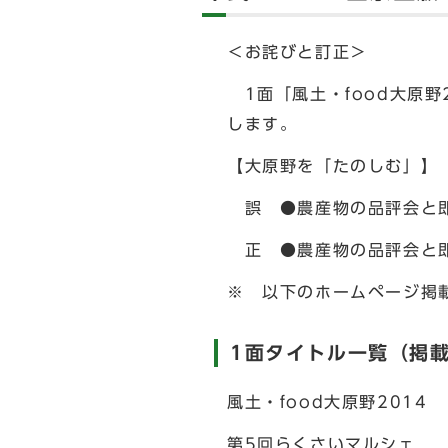
＜お詫びと訂正＞
1面「風土・food大原野
します。
【大原野を「たのしむ」】
誤 ●農産物の品評会と即
正 ●農産物の品評会と即
※ 以下のホームページ掲
1面タイトル一覧（掲
風土・food大原野2014
第5回らくさいマルシェ