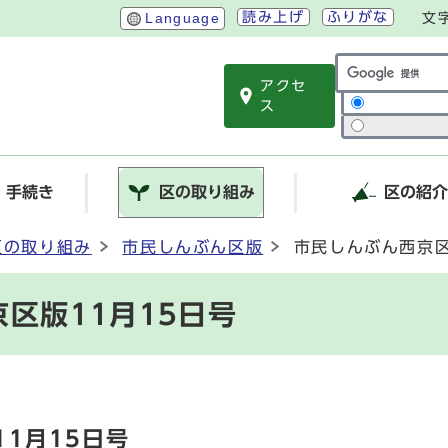
読み上げ
ふりがな
Language
文
アクセ
サイト内検索
ス
・手続き
区の取り組み
区の紹
区の取り組み
市民しんぶん区版
市民しんぶん西京区
区版11月15日号
1月15日号