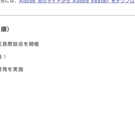
場合には、
Adobe 社のサイトから Adobe Reader をダ
載順）
区長懇談会を開催
集！
啓発を実施