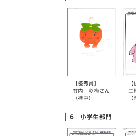
【優秀賞】
【
竹内 彩梅さん
二輪
（桂中）
（西
6 小学生部門