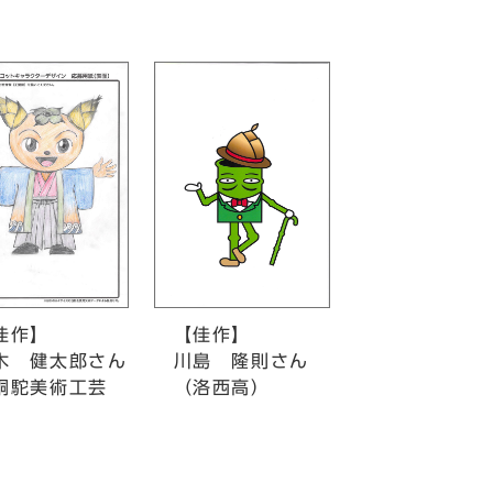
佳作】
【佳作】
 健太郎さん
川島 隆則さん
駝美術工芸
（洛西高）