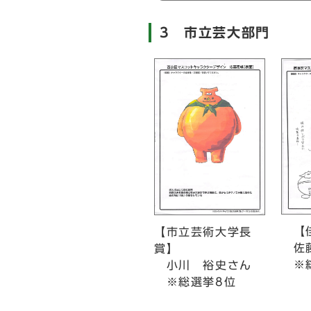
3 市立芸大部門
【
【市立芸術大学長
佐藤
賞】
※総
小川 裕史さん
※総選挙8位