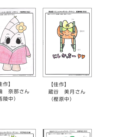
佳作】
【佳作】
 奈那さん
蔵谷 美月さん
陵中）
（樫原中）