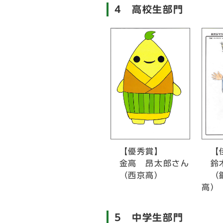
4 高校生部門
【優秀賞】
【
金高 昂太郎さん
鈴木
（西京高）
（銅
高）
5 中学生部門