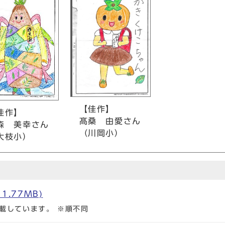
【佳作】
佳作】
髙桑 由愛さん
 美幸さん
（川岡小）
枝小）
1.77MB)
載しています。 ※順不同