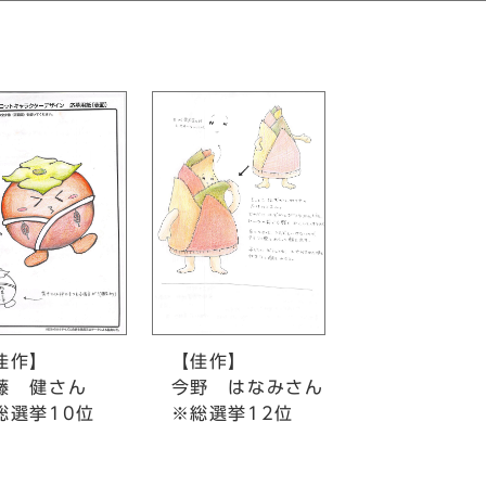
佳作】
【佳作】
 健さん
今野 はなみさん
選挙10位
※総選挙12位