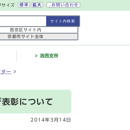
標準
拡大
お問い合わせ
字サイズ
の範囲
西京区サイト内
京都市サイト全体
介
洛西支所
クター
び表彰について
2014年3月14日