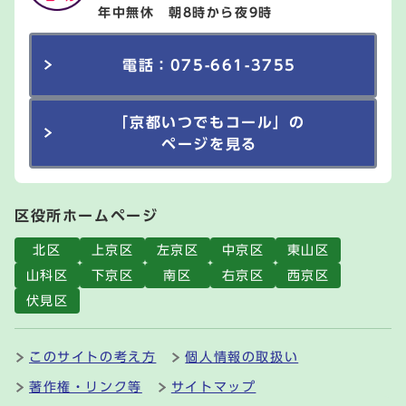
年中無休 朝8時から夜9時
電話：075-661-3755
「京都いつでもコール」の
ページを見る
区役所ホームページ
北区
上京区
左京区
中京区
東山区
山科区
下京区
南区
右京区
西京区
伏見区
このサイトの考え方
個人情報の取扱い
著作権・リンク等
サイトマップ