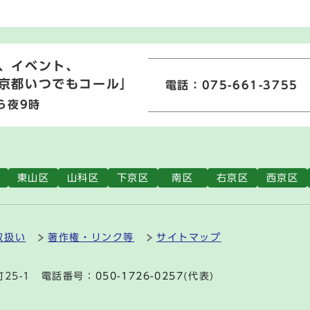
、イベント、
京都いつでもコール」
電話：075-661-3755
ら夜9時
東山区
山科区
下京区
南区
右京区
西京区
取扱い
著作権・リンク等
サイトマップ
町25-1 電話番号：
050-1726-0257
(代表)