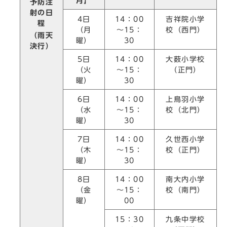
月】
予防注
射の日
4日
14：00
吉祥院小学
程
（月
～15：
校（西門）
（雨天
曜）
30
決行）
5日
14：00
大薮小学校
（火
～15：
（正門）
曜）
30
6日
14：00
上鳥羽小学
（水
～15：
校（北門）
曜）
30
7日
14：00
久世西小学
（木
～15：
校（正門）
曜）
30
8日
14：00
南大内小学
（金
～15：
校（南門）
曜）
00
15：30
九条中学校