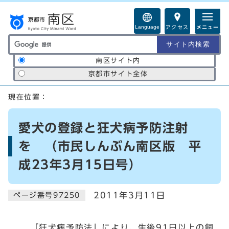
ページの先頭です
Language
アクセス
メニュー
サイト内検索の範囲
南区サイト内
京都市サイト全体
ここから本文です
現在位置：
愛犬の登録と狂犬病予防注射
を （市民しんぶん南区版 平
成23年3月15日号）
2011年3月11日
ページ番号97250
「狂犬病予防法」により、生後91日以上の飼