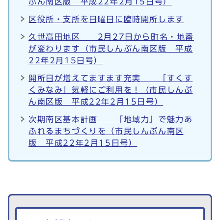
ぶん南区版 平成22年2月15日号）
区役所・支所を日曜日に臨時開所します
久世高田地区 2月27日から町名・地番
が変わります（市民しんぶん南区版 平成
22年2月15日号）
開所日が増えてますます充実 「すくす
くみなみ」気軽にご利用を！（市民しんぶ
ん南区版 平成22年2月15日号）
次期南区基本計画 「地域力」で魅力あ
ふれるまちづくりを（市民しんぶん南区
版 平成22年2月15日号）
生活情報を探す