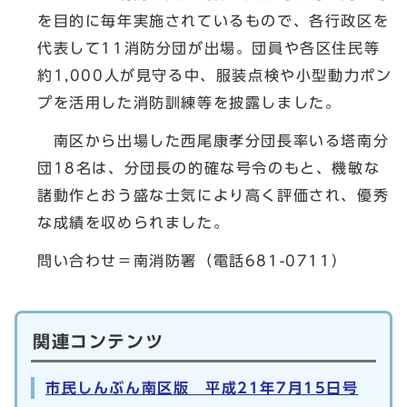
を目的に毎年実施されているもので、各行政区を
代表して11消防分団が出場。団員や各区住民等
約1,000人が見守る中、服装点検や小型動力ポン
プを活用した消防訓練等を披露しました。
南区から出場した西尾康孝分団長率いる塔南分
団18名は、分団長の的確な号令のもと、機敏な
諸動作とおう盛な士気により高く評価され、優秀
な成績を収められました。
問い合わせ＝南消防署（電話681-0711）
関連コンテンツ
市民しんぶん南区版 平成21年7月15日号