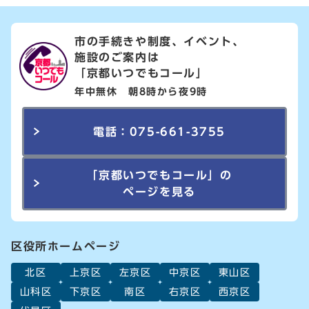
市の手続きや制度、イベント、
施設のご案内は
「京都いつでもコール」
年中無休 朝8時から夜9時
電話：075-661-3755
「京都いつでもコール」の
ページを見る
区役所ホームページ
北区
上京区
左京区
中京区
東山区
山科区
下京区
南区
右京区
西京区