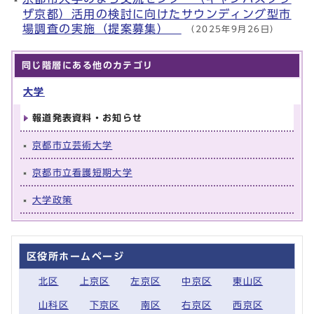
ザ京都）活用の検討に向けたサウンディング型市
場調査の実施（提案募集）
（2025年9月26日）
同じ階層にある他のカテゴリ
大学
報道発表資料・お知らせ
京都市立芸術大学
京都市立看護短期大学
大学政策
区役所ホームページ
北区
上京区
左京区
中京区
東山区
山科区
下京区
南区
右京区
西京区