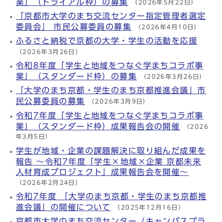
業」（トライアル枠）の募集
（2026年5月22日）
「京都市大学のまち交流センター指定管理者選定
委員会」 市民公募委員の募集
（2026年4月10日）
ふるさと納税で京都の大学・学生の活動を応援
（2026年3月26日）
令和8年度「学生と地域をつなぐ学まちコラボ事
業」（スタンダード枠）の募集
（2026年3月26日）
「大学のまち京都・学生のまち京都推進会議」市
民公募委員の募集
（2026年3月9日）
令和7年度「学生と地域をつなぐ学まちコラボ事
業」（スタンダード枠）成果報告会の開催
（2026
年3月5日）
学生が地域・企業の課題解決に取り組んだ成果を
報告 ～令和7年度「学生×地域×企業 京都未来
人材育成プロジェクト」成果報告会を開催～
（2026年2月24日）
令和7年度 「大学のまち京都・学生のまち京都推
進会議」の開催について
（2025年12月16日）
京都市大学のまち交流センター（キャンパスプラ