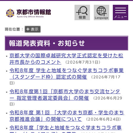
toggle
navigat
メニュー
現在位置：
表示
報道発表資料・お知らせ
京都大学の国際卓越研究大学正式認定を受けた松
井市長からのコメント
（2026年7月31日）
令和8年度 学生と地域をつなぐ学まちコラボ事業
（スタンダード枠）認定式の開催
（2026年7月17
日）
令和8年度第1回「京都市大学のまち交流センタ
ー 指定管理者選定委員会」の開催
（2026年6月29
日）
令和8年度 第1回 「大学のまち京都・学生のまち
京都推進会議」の開催について
（2026年6月24日）
令和8年度「学生と地域をつなぐ学まちコラボ事