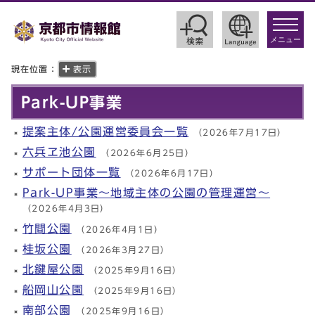
toggle
navigat
メニュー
現在位置：
表示
Park-UP事業
提案主体/公園運営委員会一覧
（2026年7月17日）
六兵ヱ池公園
（2026年6月25日）
サポート団体一覧
（2026年6月17日）
Park-UP事業～地域主体の公園の管理運営～
（2026年4月3日）
竹間公園
（2026年4月1日）
桂坂公園
（2026年3月27日）
北鍵屋公園
（2025年9月16日）
船岡山公園
（2025年9月16日）
南部公園
（2025年9月16日）