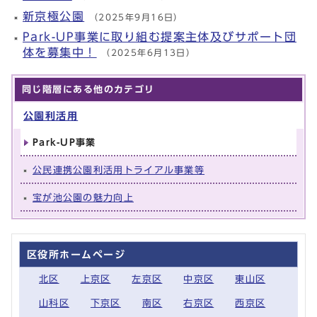
新京極公園
（2025年9月16日）
Park-UP事業に取り組む提案主体及びサポート団
体を募集中！
（2025年6月13日）
同じ階層にある他のカテゴリ
公園利活用
Park-UP事業
公民連携公園利活用トライアル事業等
宝が池公園の魅力向上
区役所ホームページ
北区
上京区
左京区
中京区
東山区
山科区
下京区
南区
右京区
西京区