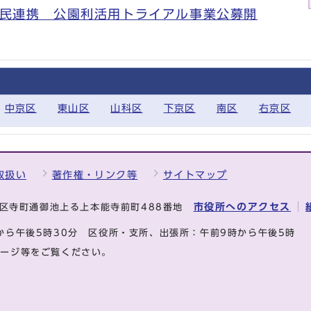
公民連携 公園利活用トライアル事業公募開
）
中京区
東山区
山科区
下京区
南区
右京区
取扱い
著作権・リンク等
サイトマップ
市役所へのアクセス
中京区寺町通御池上る上本能寺前町488番地
から午後5時30分
区役所・支所、出張所：午前9時から午後5時
ページ等をご覧ください。
.