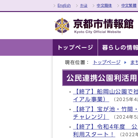
English
한글
中文簡体
中文繁體
トップページ
暮らしの情
現在位置：
トップページ
ま
公民連携公園利活用
【終了】船岡山公園で
イアル事業）
（2025年
【終了】宝が池・竹間
チャレンジ」
（2024年
【終了】令和4年度 
利用スタート！
（2022