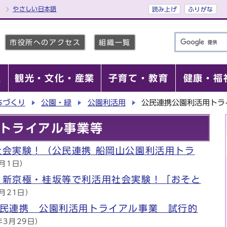
やさしい日本語
読み上げ
ふりがな
市役所へのアクセス
組織一覧
報
観光・文化・産業
子育て・教育
健康・福
ちづくり
公園・緑
公園利活用
公民連携公園利活用トラ
トライアル事業等
社会実験！（公民連携 船岡山公園利活用トラ
4月1日）
・新京極・桂坂等で利活用社会実験！「おそと
5月21日）
公民連携 公園利活用トライアル事業 試行的
年3月29日）