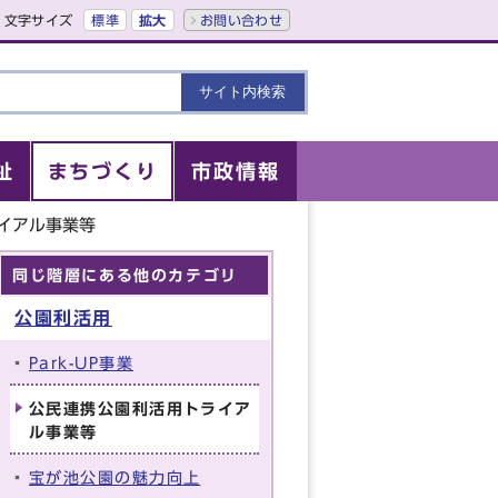
文字サイズ
標準
拡大
お問い合わせ
祉
まちづくり
市政情報
イアル事業等
同じ階層にある他のカテゴリ
公園利活用
Park-UP事業
公民連携公園利活用トライア
ル事業等
宝が池公園の魅力向上