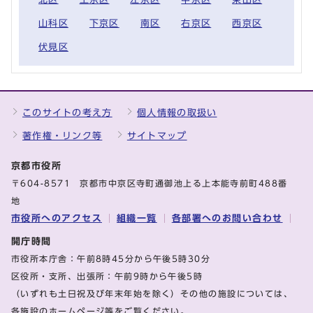
山科区
下京区
南区
右京区
西京区
伏見区
このサイトの考え方
個人情報の取扱い
著作権・リンク等
サイトマップ
京都市役所
〒604-8571 京都市中京区寺町通御池上る上本能寺前町488番
地
市役所へのアクセス
組織一覧
各部署へのお問い合わせ
開庁時間
市役所本庁舎：午前8時45分から午後5時30分
区役所・支所、出張所：午前9時から午後5時
（いずれも土日祝及び年末年始を除く）その他の施設については、
各施設のホームページ等をご覧ください。