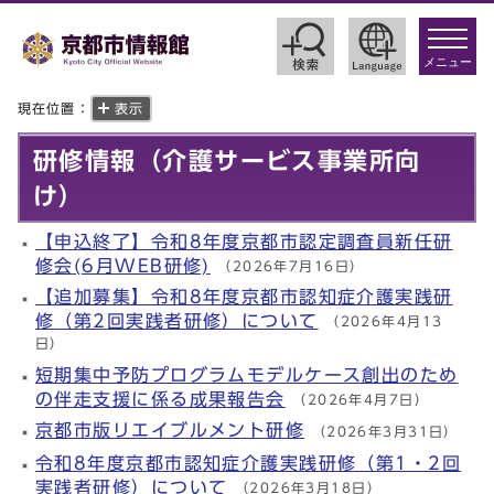
toggle
navigat
メニュー
現在位置：
表示
研修情報（介護サービス事業所向
け）
【申込終了】令和8年度京都市認定調査員新任研
修会(6月WEB研修)
（2026年7月16日）
【追加募集】令和8年度京都市認知症介護実践研
修（第2回実践者研修）について
（2026年4月13
日）
短期集中予防プログラムモデルケース創出のため
の伴走支援に係る成果報告会
（2026年4月7日）
京都市版リエイブルメント研修
（2026年3月31日）
令和8年度京都市認知症介護実践研修（第1・2回
実践者研修）について
（2026年3月18日）