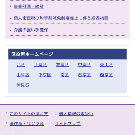
事業計画・統計
個人市民税の均等割減免制度廃止に伴う経過措置
介護の担い手確保
区役所ホームページ
北区
上京区
左京区
中京区
東山区
山科区
下京区
南区
右京区
西京区
伏見区
このサイトの考え方
個人情報の取扱い
著作権・リンク等
サイトマップ