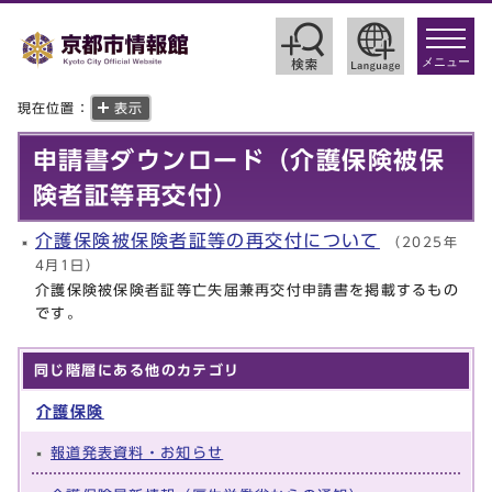
toggle
navigat
メニュー
現在位置：
表示
申請書ダウンロード（介護保険被保
険者証等再交付）
介護保険被保険者証等の再交付について
（2025年
4月1日）
介護保険被保険者証等亡失届兼再交付申請書を掲載するもの
です。
同じ階層にある他のカテゴリ
介護保険
報道発表資料・お知らせ