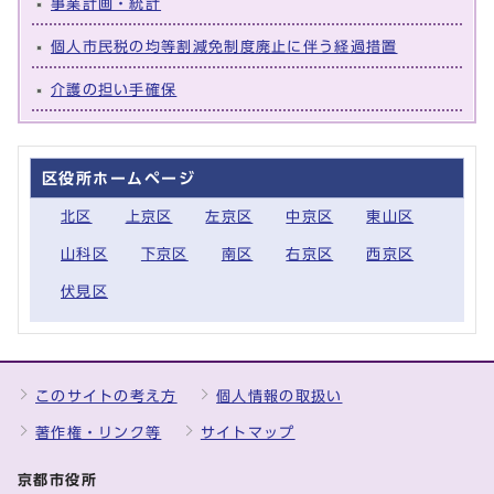
事業計画・統計
個人市民税の均等割減免制度廃止に伴う経過措置
介護の担い手確保
区役所ホームページ
北区
上京区
左京区
中京区
東山区
山科区
下京区
南区
右京区
西京区
伏見区
このサイトの考え方
個人情報の取扱い
著作権・リンク等
サイトマップ
京都市役所