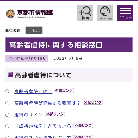
toggle
navigat
メニュー
現在位置：
表示
高齢者虐待に関する相談窓口
2022年7月6日
ページ番号109166
高齢者虐待について
○
高齢者虐待とは？
○
高齢者虐待が発生する要因は？
○
虐待のサイン
○
「虐待かな？」と思ったら
○
虐待のない地域をめざして