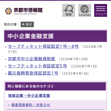
toggle
navigat
メニュー
現在位置：
表示
中小企業金融支援
セーフティネット保証認定1号～8号
（2026年7月
31日）
京都市中小企業融資制度
（2026年7月13日）
セーフティネット保証認定5号
（2026年7月1日）
震災復興緊急保証認定1号
（2025年4月1日）
同じ階層にある他のカテゴリ
地域企業・中小企業支援
報道発表資料・お知らせ