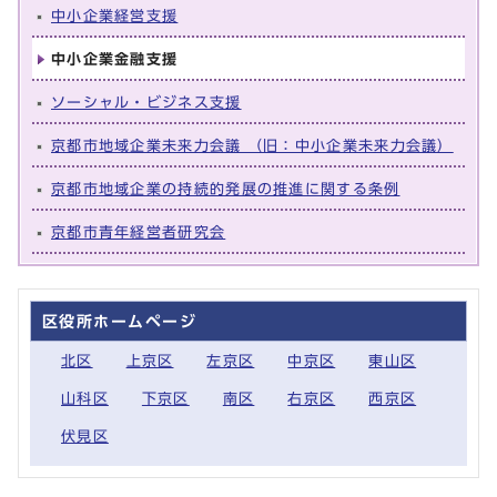
中小企業経営支援
中小企業金融支援
ソーシャル・ビジネス支援
京都市地域企業未来力会議 （旧：中小企業未来力会議）
京都市地域企業の持続的発展の推進に関する条例
京都市青年経営者研究会
区役所ホームページ
北区
上京区
左京区
中京区
東山区
山科区
下京区
南区
右京区
西京区
伏見区