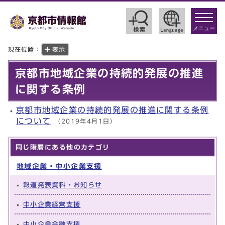
toggle
navigat
メニュー
現在位置：
表示
京都市地域企業の持続的発展の推進
に関する条例
京都市地域企業の持続的発展の推進に関する条例
について
（2019年4月1日）
同じ階層にある他のカテゴリ
地域企業・中小企業支援
報道発表資料・お知らせ
中小企業経営支援
中小企業金融支援