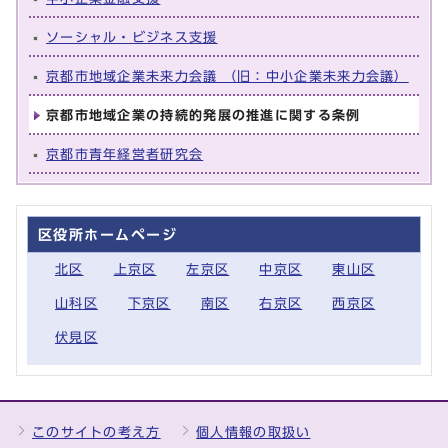
ソーシャル・ビジネス支援
京都市地域企業未来力会議 （旧：中小企業未来力会議）
京都市地域企業の持続的発展の推進に関する条例
京都市青年経営者研究会
区役所ホームページ
北区
上京区
左京区
中京区
東山区
山科区
下京区
南区
右京区
西京区
伏見区
このサイトの考え方
個人情報の取扱い