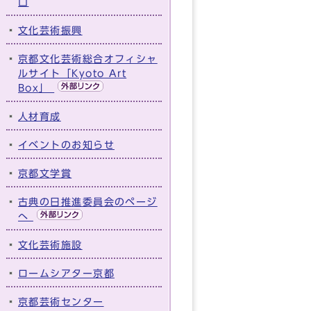
口
文化芸術振興
京都文化芸術総合オフィシャ
ルサイト「Kyoto Art
Box」
人材育成
イベントのお知らせ
京都文学賞
古典の日推進委員会のページ
へ
文化芸術施設
ロームシアター京都
京都芸術センター