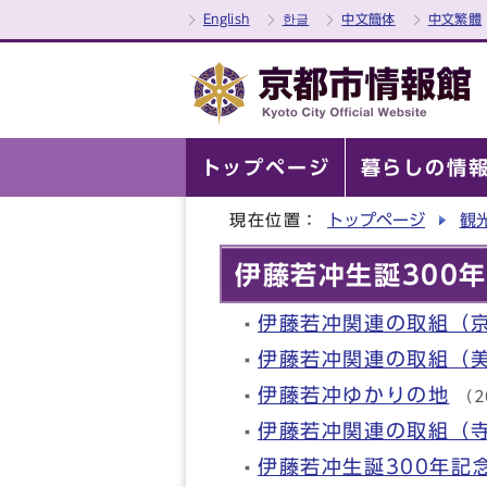
English
한글
中文簡体
中文繁體
トップページ
暮らしの情
現在位置：
トップページ
観
伊藤若冲生誕300
伊藤若冲関連の取組（
伊藤若冲関連の取組（
伊藤若冲ゆかりの地
（2
伊藤若冲関連の取組
伊藤若冲生誕300年記