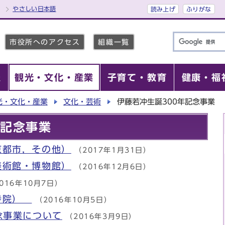
やさしい日本語
読み上げ
ふりがな
市役所へのアクセス
組織一覧
報
観光・文化・産業
子育て・教育
健康・福
光・文化・産業
文化・芸術
伊藤若冲生誕300年記念事業
年記念事業
京都市，その他）
（2017年1月31日）
美術館・博物館）
（2016年12月6日）
016年10月7日）
（寺院）
（2016年10月5日）
念事業について
（2016年3月9日）