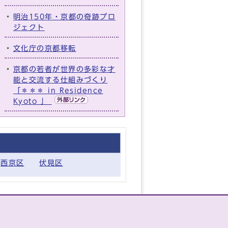
明治150年・京都の奇跡プロ
ジェクト​
文化庁の京都移転
京都の若者が世界の多彩な才
能と交流する仕組みづくり
「＊＊＊ in Residence
Kyoto 」
西京区
伏見区