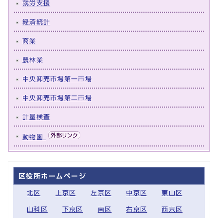
就労支援
経済統計
商業
農林業
中央卸売市場第一市場
中央卸売市場第二市場
計量検査
動物園
区役所ホームページ
北区
上京区
左京区
中京区
東山区
山科区
下京区
南区
右京区
西京区