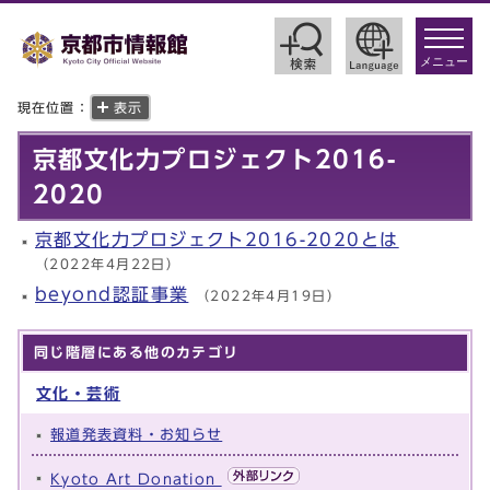
toggle
navigat
メニュー
現在位置：
表示
京都文化力プロジェクト2016-
2020
京都文化力プロジェクト2016-2020とは
（2022年4月22日）
beyond認証事業
（2022年4月19日）
同じ階層にある他のカテゴリ
文化・芸術
報道発表資料・お知らせ
Kyoto Art Donation