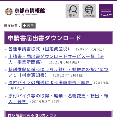
toggle
navigat
メニュー
現在位置：
表示
申請書届出書ダウンロード
各種申請書様式（固定資産税）
（2026年2月6日）
申請書・届出書ダウンロードサービス一覧（法
人・事業所関係）
（2025年8月19日）
特別徴収に係るゆうちょ銀行・郵便局の指定につ
いて【指定通知書】
（2022年12月1日）
原付バイクの郵送による廃車申告手続き
（2019年
3月12日）
原付バイク等の取得・廃棄・名義変更・転出・転
入手続き
（2019年3月12日）
同じ階層にある他のカテゴリ