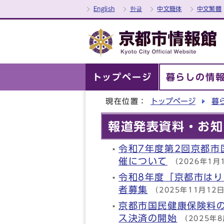
English
한글
中文簡体
中文繁體
トップページ
暮らしの情
現在位置：
トップページ
暮
報道発表資料・お知
令和7年度第2回京都
催について
（2026年1月
令和8年度「京都市は
者募集
（2025年11月12
京都市国民健康保険料
ス決済の開始
（2025年