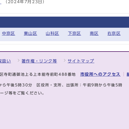
て
（2024年7月23日）
中京区
東山区
山科区
下京区
南区
右京区
取扱い
著作権・リンク等
サイトマップ
市役所へのアクセス
中京区寺町通御池上る上本能寺前町488番地
から午後5時30分
区役所・支所、出張所：午前9時から午後5時
ページ等をご覧ください。
.