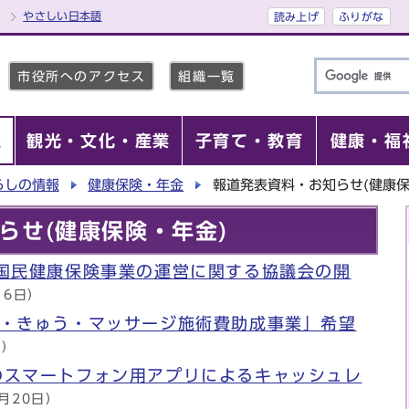
やさしい日本語
読み上げ
ふりがな
市役所へのアクセス
組織一覧
報
観光・文化・産業
子育て・教育
健康・福
らしの情報
健康保険・年金
報道発表資料・お知らせ(健康保
らせ(健康保険・年金)
市国民健康保険事業の運営に関する協議会の開
16日）
り・きゅう・マッサージ施術費助成事業」希望
日）
のスマートフォン用アプリによるキャッシュレ
8月20日）