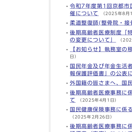
令和7年度第1回京都
催について
（2025年8月
柔道整復師(整骨院・接
後期高齢者医療制度「
の変更について」
（20
【お知らせ】執務室の
日）
国民年金及び年金生活
報保護評価書」の公表
外国籍の皆さまへ、国
後期高齢者医療事務に
て
（2025年4月1日）
国民健康保険事務に係
（2025年2月26日）
後期高齢者医療事務に