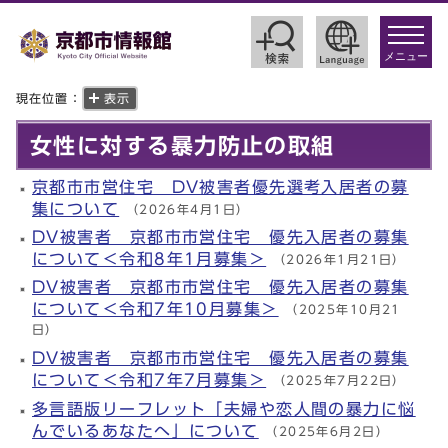
toggle
navigat
メニュー
現在位置：
表示
女性に対する暴力防止の取組
京都市市営住宅 DV被害者優先選考入居者の募
集について
（2026年4月1日）
DV被害者 京都市市営住宅 優先入居者の募集
について＜令和8年1月募集＞
（2026年1月21日）
DV被害者 京都市市営住宅 優先入居者の募集
について＜令和7年10月募集＞
（2025年10月21
日）
DV被害者 京都市市営住宅 優先入居者の募集
について＜令和7年7月募集＞
（2025年7月22日）
多言語版リーフレット「夫婦や恋人間の暴力に悩
んでいるあなたへ」について
（2025年6月2日）