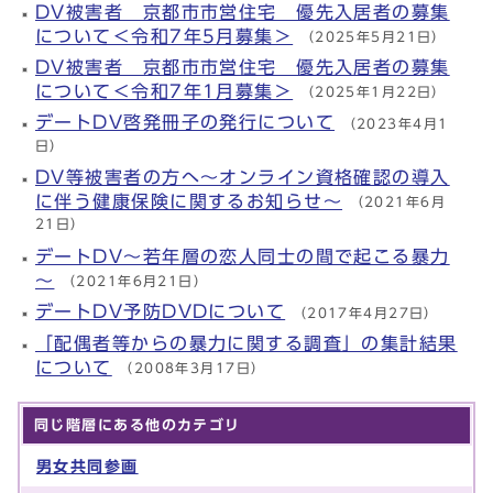
DV被害者 京都市市営住宅 優先入居者の募集
について＜令和7年5月募集＞
（2025年5月21日）
DV被害者 京都市市営住宅 優先入居者の募集
について＜令和7年1月募集＞
（2025年1月22日）
デートDV啓発冊子の発行について
（2023年4月1
日）
DV等被害者の方へ～オンライン資格確認の導入
に伴う健康保険に関するお知らせ～
（2021年6月
21日）
デートDV～若年層の恋人同士の間で起こる暴力
～
（2021年6月21日）
デートDV予防DVDについて
（2017年4月27日）
「配偶者等からの暴力に関する調査」の集計結果
について
（2008年3月17日）
同じ階層にある他のカテゴリ
男女共同参画