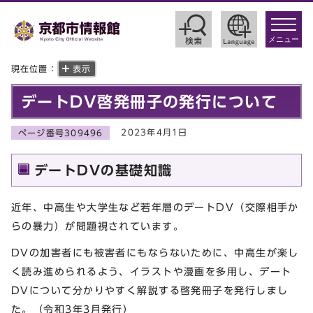
toggle
navigat
メニュー
現在位置：
表示
デートDV啓発冊子の発行について
2023年4月1日
ページ番号309496
デートDVの基礎知識
近年、中高生や大学生など若年層のデートDV（交際相手か
らの暴力）が問題視されています。
DVの加害者にも被害者にもならないために、中高生が楽し
く読み進められるよう、イラストや漫画を多用し、デート
DVについて分かりやすく解説する啓発冊子を発行しまし
た。（令和3年3月発行）