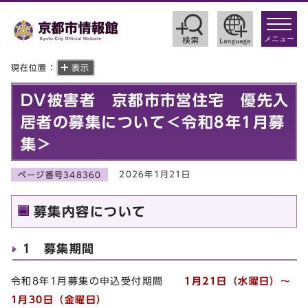
toggle
navigat
メニュー
現在位置：
表示
DV被害者 京都市市営住宅 優先入
居者の募集について＜令和8年1月募
集＞
2026年1月21日
ページ番号348360
募集内容について
1 募集期間
令和8年1月募集の申込受付期間
1
月21日（水曜日）～
1月30日（金曜日）