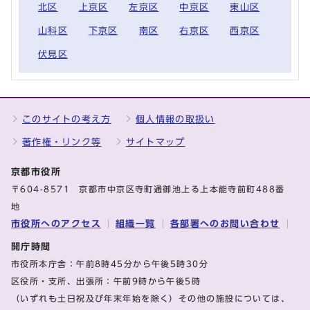
北区
上京区
左京区
中京区
東山区
山科区
下京区
南区
右京区
西京区
伏見区
このサイトの考え方
個人情報の取扱い
著作権・リンク等
サイトマップ
京都市役所
〒604-8571 京都市中京区寺町通御池上る上本能寺前町488番
地
市役所へのアクセス
組織一覧
各部署へのお問い合わせ
開庁時間
市役所本庁舎：午前8時45分から午後5時30分
区役所・支所、出張所：午前9時から午後5時
（いずれも土日祝及び年末年始を除く）その他の施設については、