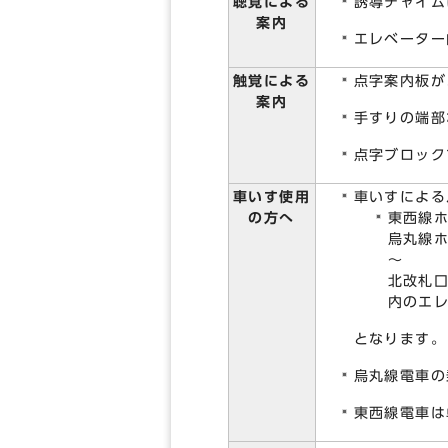
聴覚による
誘導チャイム
案内
エレベーター
触覚による
点字案内板が
案内
手すりの端部
点字ブロック
車いす使用
車いすによる
の方へ
東西線ホ
烏丸線ホ
～
北改札口
内のエ
となります。
烏丸線電車の
東西線電車は