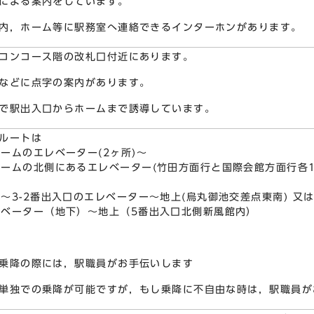
による案内をしています。
内，ホーム等に駅務室へ連絡できるインターホンがあります。
コンコース階の改札口付近にあります。
などに点字の案内があります。
で駅出入口からホームまで誘導しています。
ルートは
ームのエレベーター(2ヶ所)～
ームの北側にあるエレベーター(竹田方面行と国際会館方面行各
～3-2番出入口のエレベーター～地上(烏丸御池交差点東南) 又
レベーター（地下）～地上（5番出入口北側新風館内）
乗降の際には，駅職員がお手伝いします
単独での乗降が可能ですが，もし乗降に不自由な時は，駅職員が