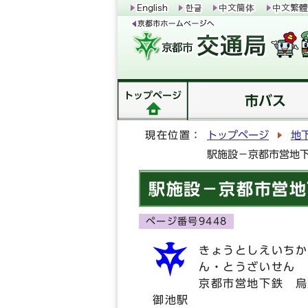
トップページ
市バス
現在位置：
トップページ
地
駅施設－京都市営地下
駅施設－京都市営地
ページ番号9448
きょうとしえいちか
ん・とうざいせん 
京都市営地下鉄 烏
御池駅