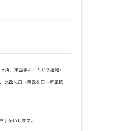
1ヶ所，東西線ホームから連絡)
は，北改札口～南改札口～新風館
お手伝いします。