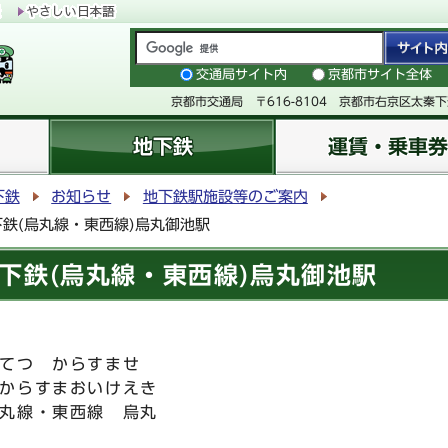
交通局サイト内
京都市サイト全体
京都市交通局 〒616-8104 京都市右京区太秦
地下鉄
運賃・乗車券
下鉄
お知らせ
地下鉄駅施設等のご案内
鉄(烏丸線・東西線)烏丸御池駅
下鉄(烏丸線・東西線)烏丸御池駅
てつ からすませ
からすまおいけえき
丸線・東西線 烏丸