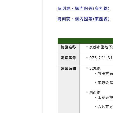
時刻表・構内図等(烏丸線)
時刻表・構内図等(東西線)
施設名称
京都市営地下
電話番号
075-221-3
営業時間
烏丸線
竹田方
国際会館
東西線
太秦天神
六地蔵